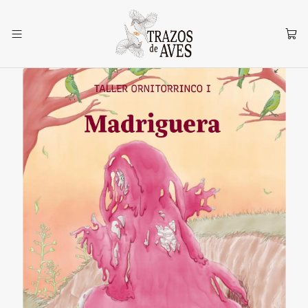
Inicio
Añañuca
Madriguera