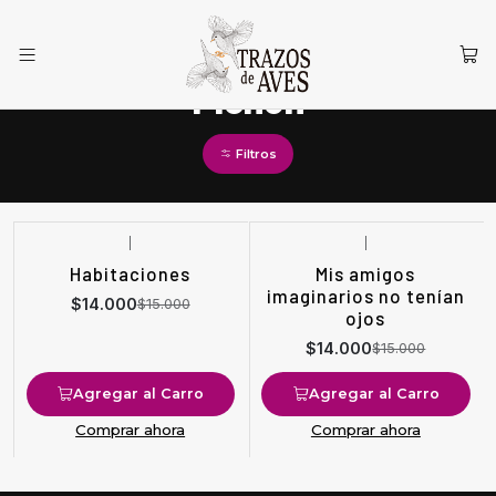
Inicio
Pichón
Pichón
Filtros
|
|
-7%
OFF
-7%
OFF
Habitaciones
Mis amigos
imaginarios no tenían
$14.000
$15.000
ojos
$14.000
$15.000
Agregar al Carro
Agregar al Carro
Comprar ahora
Comprar ahora