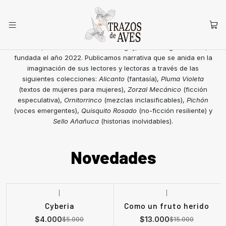
SOBRE NOSOTRES
Trazos de Aves es una micro-editorial chilena, independiente y
familiar, ubicada en el Barrio Yungay, en Santiago de Chile,
fundada el año 2022. Publicamos narrativa que se anida en la
imaginación de sus lectores y lectoras a través de las
siguientes colecciones:
Alicanto
(fantasía),
Pluma Violeta
(textos de mujeres para mujeres),
Zorzal Mecánico
(ficción
especulativa),
Ornitorrinco
(mezclas inclasificables),
Pichón
(voces emergentes),
Quisquito Rosado
(no-ficción resiliente) y
Sello Añañuca
(historias inolvidables).
Novedades
|
|
-20%
OFF
-13%
OFF
Cyberia
Como un fruto herido
Agotado
$4.000
$13.000
$5.000
$15.000