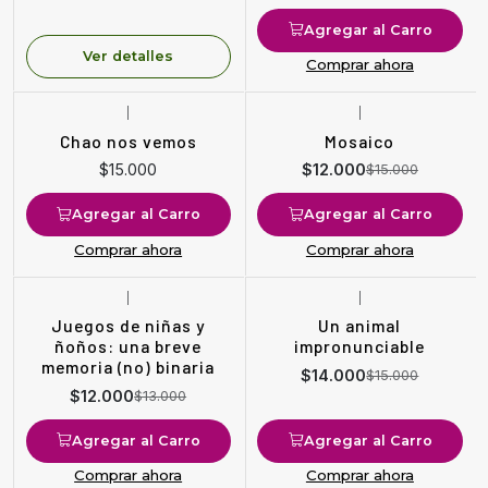
Agregar al Carro
Ver detalles
Comprar ahora
|
|
-20%
OFF
Chao nos vemos
Mosaico
$15.000
$12.000
$15.000
Agregar al Carro
Agregar al Carro
Comprar ahora
Comprar ahora
|
|
-8%
OFF
-7%
OFF
Juegos de niñas y
Un animal
ñoños: una breve
impronunciable
memoria (no) binaria
$14.000
$15.000
$12.000
$13.000
Agregar al Carro
Agregar al Carro
Comprar ahora
Comprar ahora