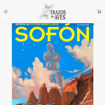
Inicio
Añañuca
Revista Sofón #2