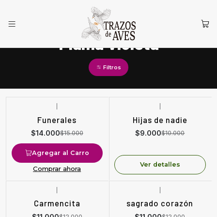
Inicio
Pluma Violeta
Pluma Violeta
Filtros
|
|
-7%
OFF
-10%
OFF
Funerales
Hijas de nadie
Agotado
$14.000
$9.000
$15.000
$10.000
Agregar al Carro
Ver detalles
Comprar ahora
|
|
-8%
OFF
-8%
OFF
Carmencita
sagrado corazón
$11.000
$11.000
$12.000
$12.000