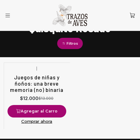
Inicio
Quisquito Rosado
Quisquito Rosado
Filtros
|
-8%
OFF
Juegos de niñas y
ñoños: una breve
memoria (no) binaria
$12.000
$13.000
Agregar al Carro
Comprar ahora