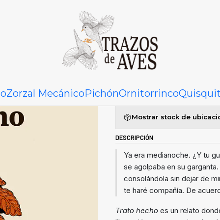
Inicio
Ornitorrinco
Trato hecho
|
Trato hec
Agr
to
Zorzal Mecánico
Pichón
Ornitorrinco
Quisqui
Cantidad
Mostrar stock de ubicac
DESCRIPCIÓN
Ya era medianoche. ¿Y tu guit
se agolpaba en su garganta. D
consolándola sin dejar de mi
te haré compañía. De acuerdo
Trato hecho
es un relato donde