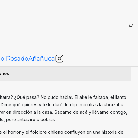
ho
egar al Carro
Comprar ahora
to Rosado
Añañuca
iones
arra? ¿Qué pasa? No pudo hablar. El aire le faltaba, el llanto
ime qué quieres y te lo daré, le dijo, mientras la abrazaba,
rar en dirección a la casa. Sácame de acá y llévame contigo,
, pero antes iré a cobrar.
 el horror y el folclore chileno confluyen en una historia de